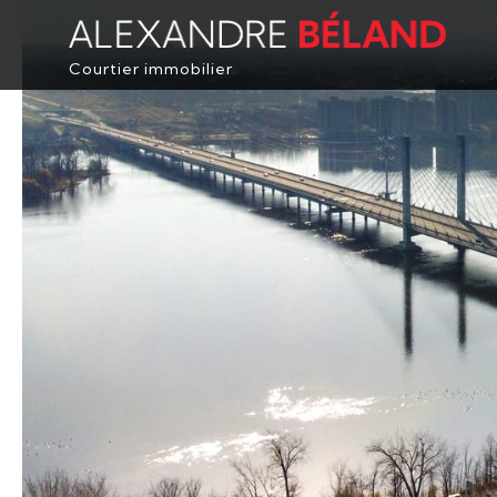
Courtier immobilier
ACCUEIL
PROPRIÉTÉS
À PROPOS
ACHETER
ÉVALUATION
TÉMOIGNAGES
CONTACT
ENGLISH