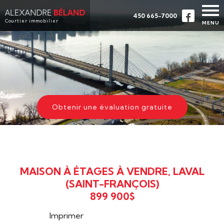
450 665-7000
Courtier immobilier
MENU
ACCUEIL
PROPRIÉTÉS
À PROPOS
ACHETER
Obtenir une évaluation gratuite
ÉVALUATION
TÉMOIGNAGES
CONTACT
MAISON À ÉTAGES À VENDRE, LAVAL
ENGLISH
(SAINT-FRANÇOIS)
899 900$
Imprimer