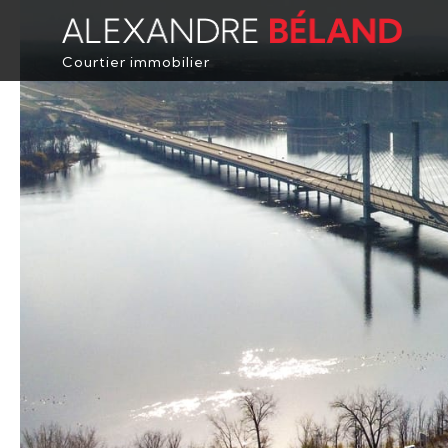
Courtier immobilier
ACCUEIL
PROPRIÉTÉS
À PROPOS
ACHETER
ÉVALUATION
TÉMOIGNAGES
CONTACT
ENGLISH