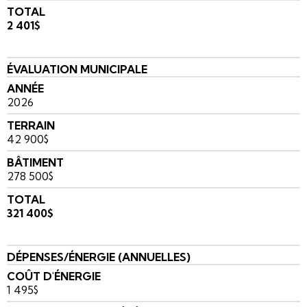
TOTAL
2 401$
ÉVALUATION MUNICIPALE
ANNÉE
2026
TERRAIN
42 900$
BÂTIMENT
278 500$
TOTAL
321 400$
DÉPENSES/ÉNERGIE (ANNUELLES)
COÛT D'ÉNERGIE
1 495$