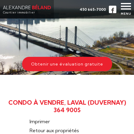
450 665-7000
Courtier immobilier
MENU
ACCUEIL
PROPRIÉTÉS
À PROPOS
ACHETER
Obtenir une évaluation gratuite
ÉVALUATION
TÉMOIGNAGES
CONTACT
CONDO À VENDRE, LAVAL (DUVERNAY)
ENGLISH
364 900$
Imprimer
Retour aux propriétés