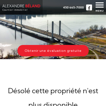
450 665-7000
Courtier immobilier
MENU
ACCUEIL
PROPRIÉTÉS
À PROPOS
ACHETER
Obtenir une évaluation gratuite
ÉVALUATION
TÉMOIGNAGES
CONTACT
ENGLISH
Désolé cette propriété n'est
plus disponible