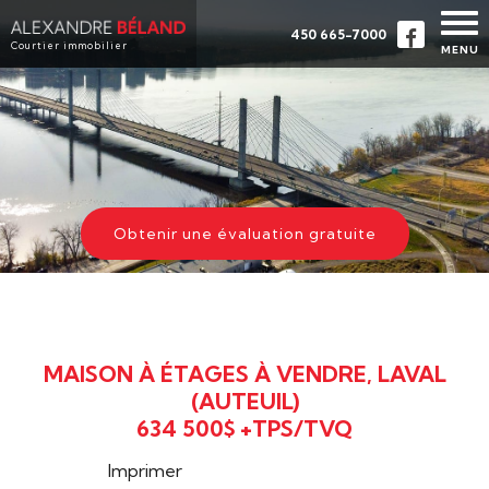
450 665-7000
Courtier immobilier
MENU
ACCUEIL
PROPRIÉTÉS
À PROPOS
ACHETER
Obtenir une évaluation gratuite
ÉVALUATION
TÉMOIGNAGES
CONTACT
MAISON À ÉTAGES À VENDRE, LAVAL
ENGLISH
(AUTEUIL)
634 500$ +TPS/TVQ
Imprimer