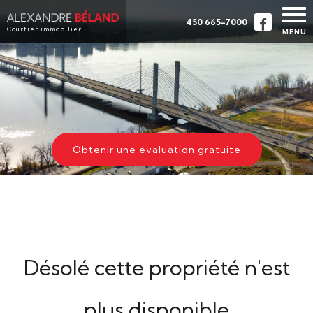
450 665-7000
Courtier immobilier
MENU
ACCUEIL
PROPRIÉTÉS
À PROPOS
ACHETER
Obtenir une évaluation gratuite
ÉVALUATION
TÉMOIGNAGES
CONTACT
ENGLISH
Désolé cette propriété n'est
plus disponible